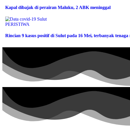
Kapal dibajak di perairan Maluku, 2 ABK meninggal
PERISTIWA
Rincian 9 kasus positif di Sulut pada 16 Mei, terbanyak tenag