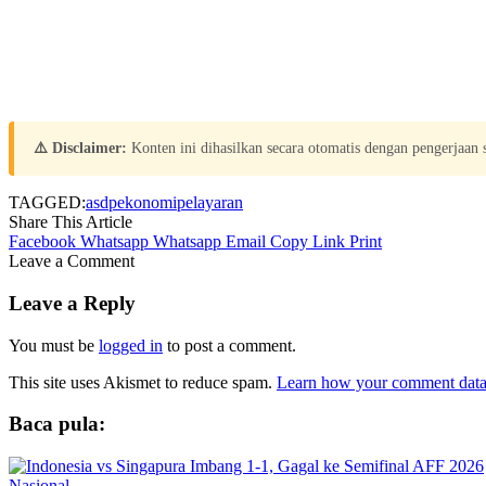
⚠️ Disclaimer:
Konten ini dihasilkan secara otomatis dengan pengerjaan
TAGGED:
asdp
ekonomi
pelayaran
Share This Article
Facebook
Whatsapp
Whatsapp
Email
Copy Link
Print
Leave a Comment
Leave a Reply
You must be
logged in
to post a comment.
This site uses Akismet to reduce spam.
Learn how your comment data 
Baca pula:
Nasional