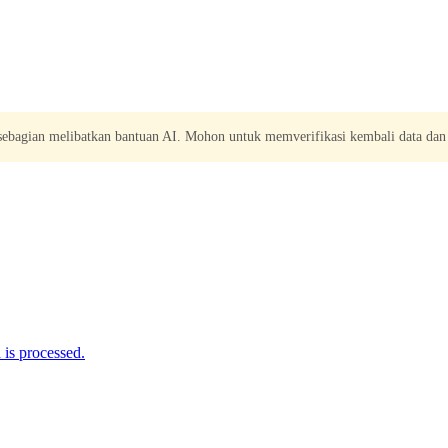
 sebagian melibatkan bantuan AI. Mohon untuk memverifikasi kembali data dan
is processed.