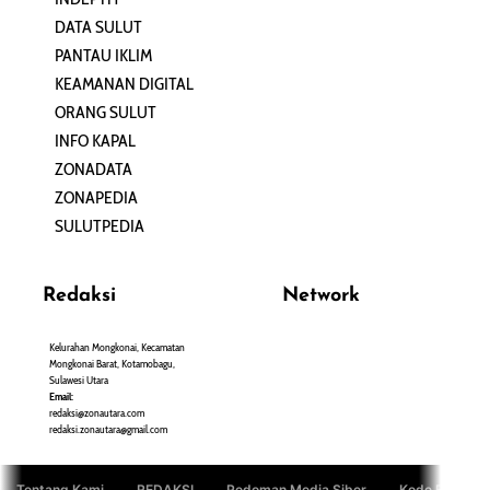
DATA SULUT
ARTIKEL
PANTAU IKLIM
PERSONA
KEAMANAN DIGITAL
ORANG SULUT
INFO KAPAL
ZONADATA
ZONAPEDIA
SULUTPEDIA
Redaksi
Network
Kelurahan Mongkonai, Kecamatan
PANTAU24.COM
Mongkonai Barat, Kotamobagu,
TENTANGPUAN.COM
Sulawesi Utara
TERASMANADO.COM
Email:
KELASBELAJAR.ORG
redaksi@zonautara.com
redaksi.zonautara@gmail.com
Tentang Kami
REDAKSI
Pedoman Media Siber
Kode Etik Jurn