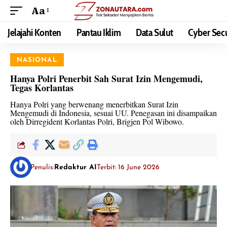
Aa
Jelajahi Konten
Pantau Iklim
Data Sulut
Cyber Secu
NASIONAL
Hanya Polri Penerbit Sah Surat Izin Mengemudi,
Tegas Korlantas
Hanya Polri yang berwenang menerbitkan Surat Izin
Mengemudi di Indonesia, sesuai UU. Penegasan ini disampaikan
oleh Dirregident Korlantas Polri, Brigjen Pol Wibowo.
Penulis:
Redaktur AI
Terbit: 16 June 2026