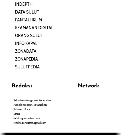
INDEPTH
PERJALANAN
DATA SULUT
ARTIKEL
PANTAU IKLIM
PERSONA
KEAMANAN DIGITAL
ORANG SULUT
INFO KAPAL
ZONADATA
ZONAPEDIA
SULUTPEDIA
Redaksi
Network
Kelurahan Mongkonai, Kecamatan
PANTAU24.COM
Mongkonai Barat, Kotamobagu,
TENTANGPUAN.COM
Sulawesi Utara
TERASMANADO.COM
Email:
KELASBELAJAR.ORG
redaksi@zonautara.com
redaksi.zonautara@gmail.com