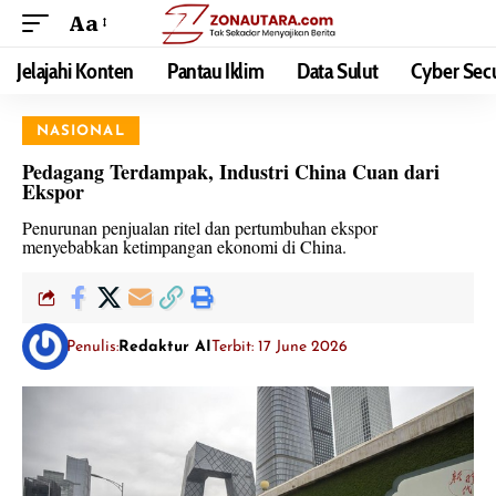
Aa
Jelajahi Konten
Pantau Iklim
Data Sulut
Cyber Secu
NASIONAL
Pedagang Terdampak, Industri China Cuan dari
Ekspor
Penurunan penjualan ritel dan pertumbuhan ekspor
menyebabkan ketimpangan ekonomi di China.
Penulis:
Redaktur AI
Terbit: 17 June 2026