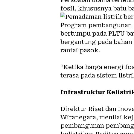
fosil, khususnya batu ba
Program pembangunan pe
bertumpu pada PLTU batu
bergantung pada bahan 
rantai pasok.
“Ketika harga energi fo
terasa pada sistem listri
Infrastruktur Kelistr
Direktur Riset dan Inova
Wiranegara, menilai ke
pembangunan pembangki
kelistrikan.Raditya men