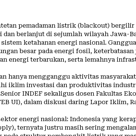
tetan pemadaman listrik (blackout) bergilir 
 dan berlanjut di sejumlah wilayah Jawa-Ba
 sistem ketahanan energi nasional. Ganggua
an besar pada energi fosil, keterbatasan j
 energi terbarukan, serta lemahnya infras
an hanya mengganggu aktivitas masyarakat s
 iklim investasi dan produktivitas industri,
enior INDEF sekaligus dosen Fakultas Eko
EB UI), dalam diskusi daring Lapor Iklim, Ra
sektor energi nasional: Indonesia yang ker
pply), ternyata justru masih sering mengal
k pada struktur pembangkit listrik yang ma