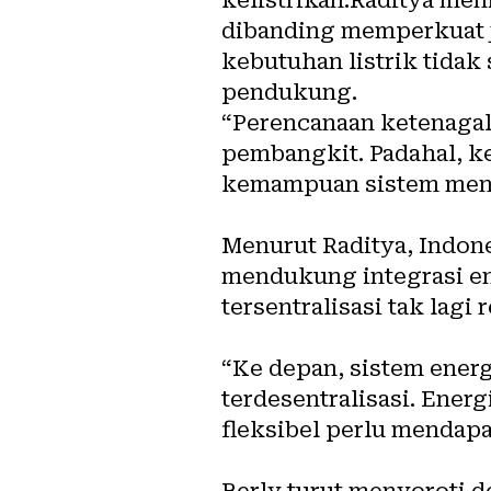
dibanding memperkuat j
kebutuhan listrik tidak
pendukung.
“Perencanaan ketenagali
pembangkit. Padahal, ke
kemampuan sistem meng
Menurut Raditya, Indone
mendukung integrasi en
tersentralisasi tak lagi
“Ke depan, sistem energ
terdesentralisasi. Ener
fleksibel perlu mendapat
Berly turut menyoroti de