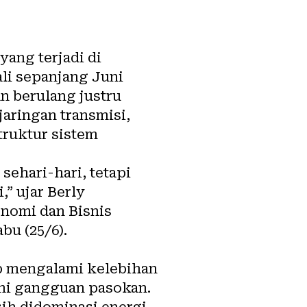
yang terjadi di
li sepanjang Juni
n berulang justru
aringan transmisi,
truktur sistem
ehari-hari, tetapi
” ujar Berly
nomi dan Bisnis
bu (25/6).
ap mengalami kelebihan
ami gangguan pasokan.
sih didominasi energi