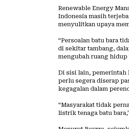
Renewable Energy Manag
Indonesia masih terjeba
menyulitkan upaya memp
“Persoalan batu bara ti
di sekitar tambang, da
mengubah ruang hidup m
Di sisi lain, pemerinta
perlu segera diserap pa
kegagalan dalam perenc
“Masyarakat tidak per
listrik tenaga batu bara,
Menurut Beyrra, sejuml