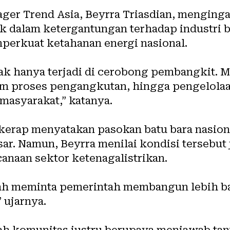
er Trend Asia, Beyrra Triasdian, menging
k dalam ketergantungan terhadap industri ba
erkuat ketahanan energi nasional.
dak hanya terjadi di cerobong pembangkit. 
lam proses pengangkutan, hingga pengelolaa
asyarakat,” katanya.
h kerap menyatakan pasokan batu bara nasio
sar. Namun, Beyrra menilai kondisi tersebu
anaan sektor ketenagalistrikan.
nah meminta pemerintah membangun lebih 
” ujarnya.
ah komunitas justru berupaya menjawab tan