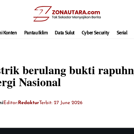
hi Konten
Pantau Iklim
Data Sulut
Cyber Security
Serial
trik berulang bukti rapuhn
rgi Nasional
ni
Editor:
Redaktur
Terbit: 27 June 2026