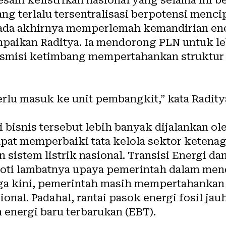
ng terlalu tersentralisasi berpotensi menc
 pada akhirnya memperlemah kemandirian ene
paikan Raditya. Ia mendorong PLN untuk le
nsmisi ketimbang mempertahankan struktur b
rlu masuk ke unit pembangkit,” kata Radity
i bisnis tersebut lebih banyak dijalankan ol
dapat memperbaiki tata kelola sektor ketenag
sistem listrik nasional. Transisi Energi da
roti lambatnya upaya pemerintah dalam mend
ga kini, pemerintah masih mempertahankan 
onal. Padahal, rantai pasok energi fosil jau
energi baru terbarukan (EBT).