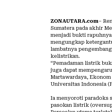
ZONAUTARA.com
– Ren
Sumatera pada akhir Mei
menjadi bukti rapuhnya
mengungkap ketergantung
lambatnya pengembangan
kelistrikan.
“Pemadaman listrik buk
juga dapat mempengaruhi
Martawardaya, Ekonom S
Universitas Indonesia (F
Ia menyoroti paradoks 
pasokan listrik (oversu
Persoalan utama terleta