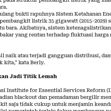
ra.
mbangkit listrik 35 gigawatt (2015-2029) 
 bara. Akibatnya, sistem ketenagalistrikan
bakar yang rentan terhadap fluktuasi harg
sil naik atau terjadi gangguan distribusi, 
k kita,” kata Berly.
ikan Jadi Titik Lemah
si Institute for Essential Services Reform (
jadian blackout dan pemadaman bergilir m
t saja tidak cukup untuk menjamin keanda
ilai pemerintah terlalu fokus membangun p