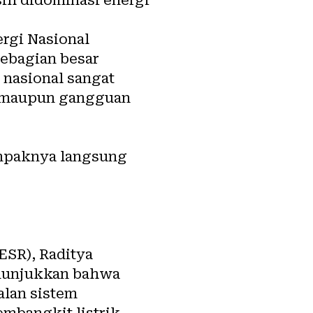
sebagian besar
 nasional sangat
a maupun gangguan
dampaknya langsung
IESR), Raditya
enunjukkan bahwa
lan sistem
embangkit listrik