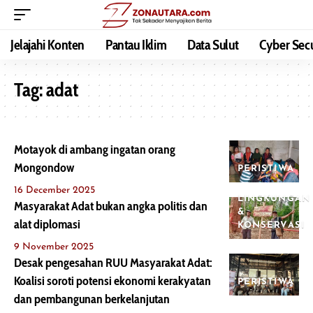
Jelajahi Konten
Pantau Iklim
Data Sulut
Cyber Secu
Tag:
adat
Motayok di ambang ingatan orang
Mongondow
PERISTIWA
16 December 2025
LINGKUNGAN
Masyarakat Adat bukan angka politis dan
&
alat diplomasi
KONSERVASI
9 November 2025
Desak pengesahan RUU Masyarakat Adat:
Koalisi soroti potensi ekonomi kerakyatan
PERISTIWA
dan pembangunan berkelanjutan