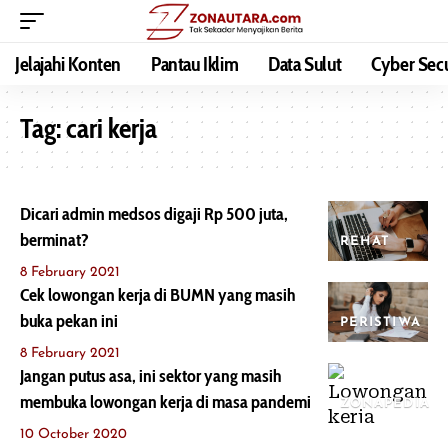
Jelajahi Konten
Pantau Iklim
Data Sulut
Cyber Secu
Tag:
cari kerja
Dicari admin medsos digaji Rp 500 juta,
berminat?
REHAT
8 February 2021
Cek lowongan kerja di BUMN yang masih
buka pekan ini
PERISTIWA
8 February 2021
Jangan putus asa, ini sektor yang masih
membuka lowongan kerja di masa pandemi
ZONAPEDIA
10 October 2020