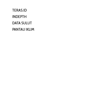
TERAS.ID
REHAT
INDEPTH
PERJALANAN
DATA SULUT
ARTIKEL
PANTAU IKLIM
PERSONA
KEAMANAN DIGITAL
ORANG SULUT
INFO KAPAL
ZONADATA
ZONAPEDIA
SULUTPEDIA
Redaksi
Network
Kelurahan Mongkonai, Kecamatan
PANTAU24.COM
Mongkonai Barat, Kotamobagu,
TENTANGPUAN.COM
Sulawesi Utara
TERASMANADO.COM
Email:
KELASBELAJAR.ORG
redaksi@zonautara.com