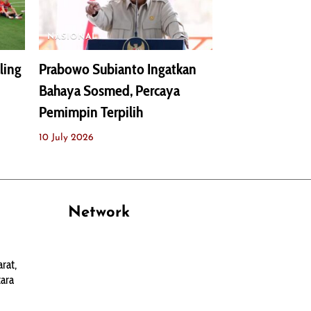
NASIONAL
ling
Prabowo Subianto Ingatkan
Bahaya Sosmed, Percaya
Pemimpin Terpilih
10 July 2026
Network
PANTAU24.COM
rat,
TENTANGPUAN.COM
ara
TERASMANADO.COM
KELASBELAJAR.ORG