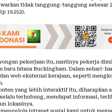
tawarkan tidak tanggung-tanggung sebesar 2
Rp 19.252).
ngan pekerjaan itu, nantinya pekerja di
m baru Istana Buckingham. Dalam sehari-har
dan web eksternal kerajaan, seperti mengko
n.
onten yang lebih interaktif itu, diharapka
selalu terhubung, mendapat informasi, terli
pun lokasinya.
 mengelola intranet sosial kami untuk mema