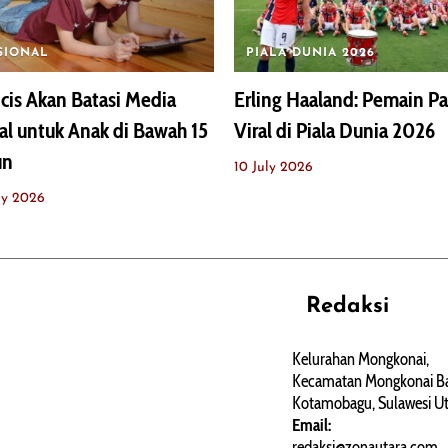
SIONAL
PIALA DUNIA 2026
cis Akan Batasi Media
Erling Haaland: Pemain Pa
al untuk Anak di Bawah 15
Viral di Piala Dunia 2026
un
10 July 2026
ly 2026
Redaksi
REHAT
PERJALANAN
ARTIKEL
Kelurahan Mongkonai,
Kecamatan Mongkonai Ba
PERSONA
Kotamobagu, Sulawesi Ut
Email:
redaksi@zonautara.com