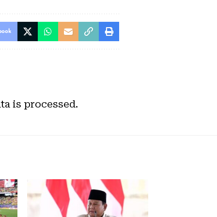
book
a is processed.