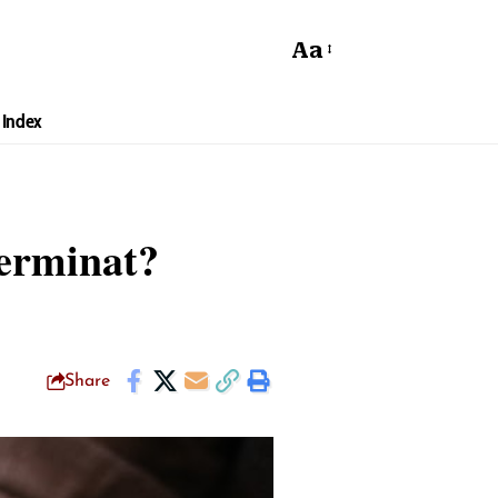
Aa
Index
berminat?
Share