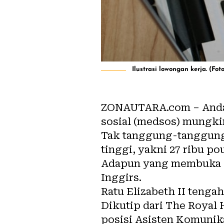
Ilustrasi lowongan kerja. (Fo
ZONAUTARA.com
– And
sosial
(medsos) mungkin
Tak tanggung-tanggung 
tinggi, yakni 27 ribu po
Adapun yang membuka
Inggirs.
Ratu Elizabeth II tenga
Dikutip dari The Royal 
posisi Asisten Komunik