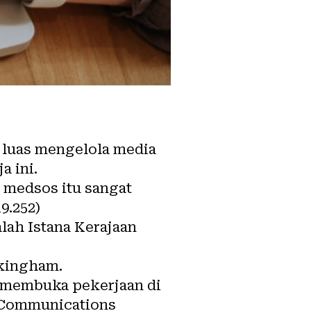
 luas mengelola
media
ja
ini.
 medsos itu sangat
9.252)
lah Istana Kerajaan
ckingham.
II membuka pekerjaan di
 Communications