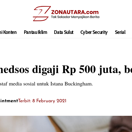
hi Konten
Pantau Iklim
Data Sulut
Cyber Security
Serial
edsos digaji Rp 500 juta, 
 staf media sosial untuk Istana Buckingham.
aintment
Terbit: 8 February 2021