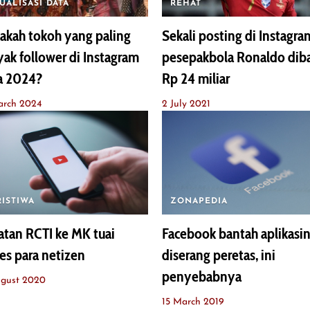
UALISASI DATA
REHAT
akah tokoh yang paling
Sekali posting di Instagra
ak follower di Instagram
pesepakbola Ronaldo dib
a 2024?
Rp 24 miliar
arch 2024
2 July 2021
RISTIWA
ZONAPEDIA
tan RCTI ke MK tuai
Facebook bantah aplikasi
es para netizen
diserang peretas, ini
penyebabnya
ugust 2020
15 March 2019