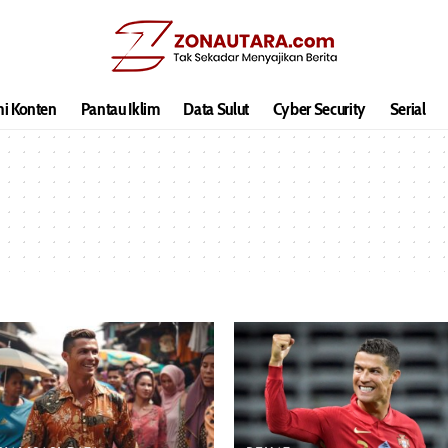
hi Konten
Pantau Iklim
Data Sulut
Cyber Security
Serial