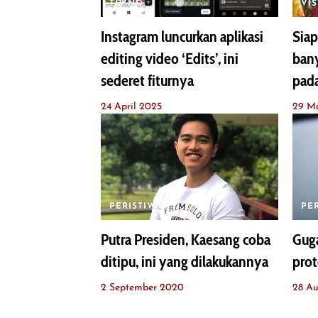
TEKNO
VIS
Instagram luncurkan aplikasi
Siap
editing video ‘Edits’, ini
bany
sederet fiturnya
pad
24 April 2025
29 M
PERISTIWA
PE
Putra Presiden, Kaesang coba
Guga
ditipu, ini yang dilakukannya
prot
2 September 2020
28 A