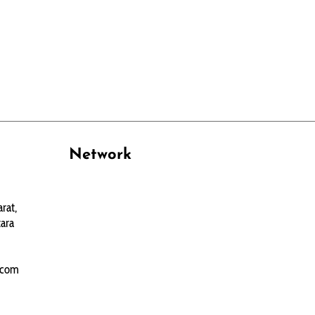
Network
PANTAU24.COM
rat,
TENTANGPUAN.COM
ara
TERASMANADO.COM
KELASBELAJAR.ORG
.com