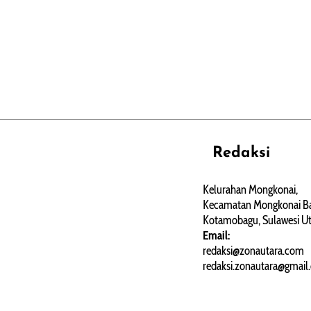
Redaksi
REHAT
PERJALANAN
ARTIKEL
Kelurahan Mongkonai,
Kecamatan Mongkonai Ba
PERSONA
Kotamobagu, Sulawesi Ut
Email:
redaksi@zonautara.com
redaksi.zonautara@gmail