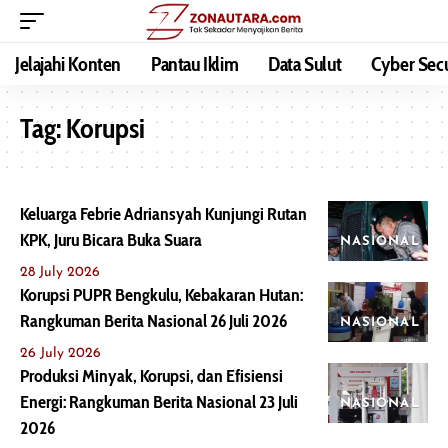
Jelajahi Konten
Pantau Iklim
Data Sulut
Cyber Secu
Tag:
Korupsi
Keluarga Febrie Adriansyah Kunjungi Rutan
KPK, Juru Bicara Buka Suara
NASIONAL
28 July 2026
Korupsi PUPR Bengkulu, Kebakaran Hutan:
Rangkuman Berita Nasional 26 Juli 2026
NASIONAL
26 July 2026
Produksi Minyak, Korupsi, dan Efisiensi
Energi: Rangkuman Berita Nasional 23 Juli
NASIONAL
2026