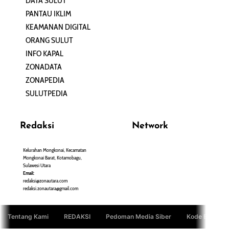
DATA SULUT
ARTIKEL
PANTAU IKLIM
PERSONA
KEAMANAN DIGITAL
ORANG SULUT
INFO KAPAL
ZONADATA
ZONAPEDIA
SULUTPEDIA
Redaksi
Network
Kelurahan Mongkonai, Kecamatan
PANTAU24.COM
Mongkonai Barat, Kotamobagu,
TENTANGPUAN.COM
Sulawesi Utara
TERASMANADO.COM
Email:
KELASBELAJAR.ORG
redaksi@zonautara.com
redaksi.zonautara@gmail.com
Tentang Kami
REDAKSI
Pedoman Media Siber
Kode Etik Jurn