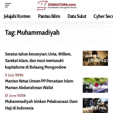
Jelajahi Konten
Pantau Iklim
Data Sulut
Cyber Secu
Tag:
Muhammadiyah
Seratus tahun kesunyian: Unta, Willem,
ZONAX
Sarekat Islam, dan mosi memusuhi
ZONAPEDIA
kapitalisme di Bolaang Mongondow
2 July 2026
Mantan Ketua Umum PP Persatuan Islam
Maman Abdurrahman Wafat
NASIONAL
21 June 2026
Muhammadiyah Izinkan Pelaksanaan Dam
Haji di Indonesia
PERISTIWA