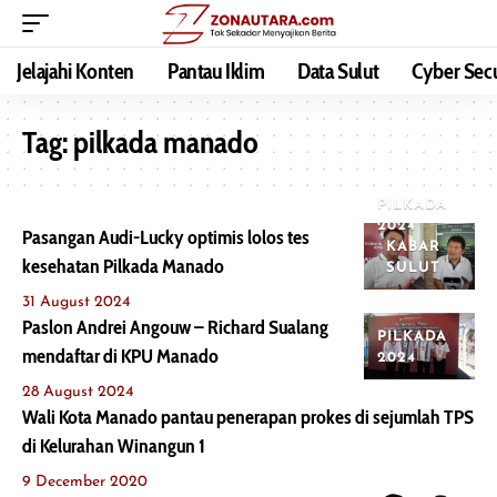
Jelajahi Konten
Pantau Iklim
Data Sulut
Cyber Secu
Tag:
pilkada manado
PILKADA
2024
Pasangan Audi-Lucky optimis lolos tes
KABAR
kesehatan Pilkada Manado
SULUT
31 August 2024
Paslon Andrei Angouw – Richard Sualang
PILKADA
mendaftar di KPU Manado
2024
28 August 2024
Wali Kota Manado pantau penerapan prokes di sejumlah TPS
di Kelurahan Winangun 1
9 December 2020