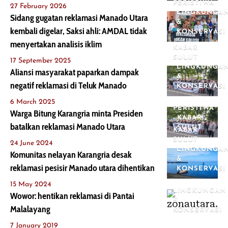
PERISTIWA
27 February 2026
LINGKUNGA
Sidang gugatan reklamasi Manado Utara
&
kembali digelar, Saksi ahli: AMDAL tidak
KONSERVASI
menyertakan analisis iklim
KABAR
SULUT
17 September 2025
LINGKUNGA
Aliansi masyarakat paparkan dampak
&
negatif reklamasi di Teluk Manado
KONSERVASI
6 March 2025
PERISTIWA
Warga Bitung Karangria minta Presiden
KABAR
batalkan reklamasi Manado Utara
SULUT
KABAR
SULUT
24 June 2024
LINGKUNGA
Komunitas nelayan Karangria desak
&
reklamasi pesisir Manado utara dihentikan
KONSERVASI
15 May 2024
LINGKUNGAN
Wowor: hentikan reklamasi di Pantai
&
Malalayang
KONSERVASI
7 January 2019