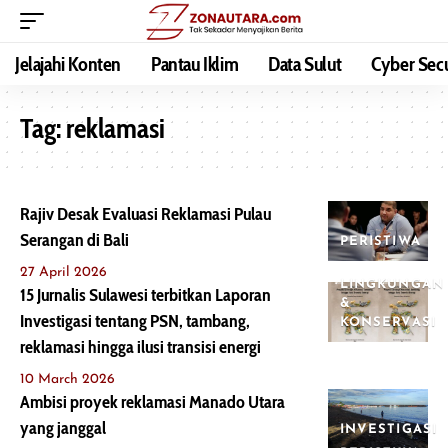
Jelajahi Konten
Pantau Iklim
Data Sulut
Cyber Secu
Tag:
reklamasi
Rajiv Desak Evaluasi Reklamasi Pulau
Serangan di Bali
PERISTIWA
27 April 2026
LINGKUNGAN
15 Jurnalis Sulawesi terbitkan Laporan
&
Investigasi tentang PSN, tambang,
KONSERVASI
reklamasi hingga ilusi transisi energi
10 March 2026
Ambisi proyek reklamasi Manado Utara
yang janggal
INVESTIGASI