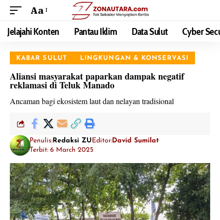
Aa
Jelajahi Konten
Pantau Iklim
Data Sulut
Cyber Secu
KABAR SULUT
LINGKUNGAN & KONSERVASI
Aliansi masyarakat paparkan dampak negatif
reklamasi di Teluk Manado
Ancaman bagi ekosistem laut dan nelayan tradisional
Penulis:
Redaksi ZU
Editor:
David Sumilat
Terbit: 6 March 2025