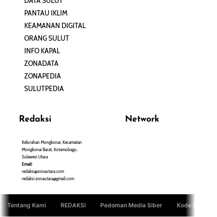
DATA SULUT
ARTIKEL
PANTAU IKLIM
PERSONA
KEAMANAN DIGITAL
ORANG SULUT
INFO KAPAL
ZONADATA
ZONAPEDIA
SULUTPEDIA
Redaksi
Network
Kelurahan Mongkonai, Kecamatan
PANTAU24.COM
Mongkonai Barat, Kotamobagu,
TENTANGPUAN.COM
Sulawesi Utara
TERASMANADO.COM
Email:
KELASBELAJAR.ORG
redaksi@zonautara.com
redaksi.zonautara@gmail.com
Tentang Kami
REDAKSI
Pedoman Media Siber
Kode Etik Jurn