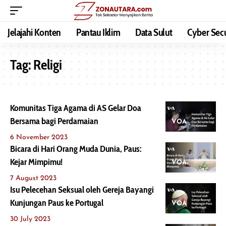
Jelajahi Konten
Pantau Iklim
Data Sulut
Cyber Secu
Tag:
Religi
Komunitas Tiga Agama di AS Gelar Doa
Bersama bagi Perdamaian
VOA
6 November 2023
Bicara di Hari Orang Muda Dunia, Paus:
Kejar Mimpimu!
VOA
7 August 2023
Isu Pelecehan Seksual oleh Gereja Bayangi
Kunjungan Paus ke Portugal
VOA
30 July 2023