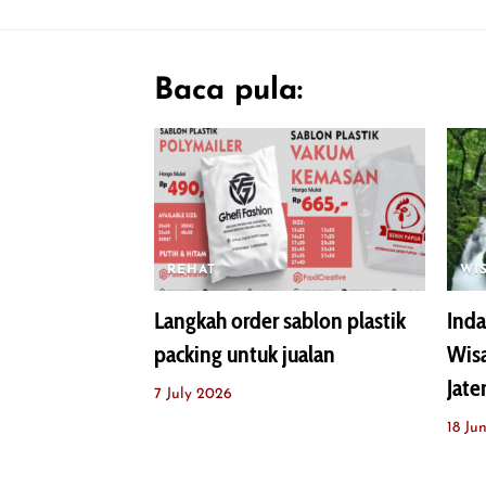
Baca pula:
REHAT
WI
Langkah order sablon plastik
Inda
packing untuk jualan
Wisa
Jate
7 July 2026
18 Ju