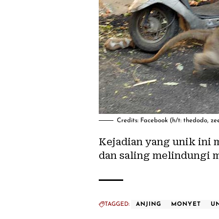
Credits: Facebook (h/t: thedodo, z
Kejadian yang unik ini
dan saling melindungi m
TAGGED:
ANJING
MONYET
U