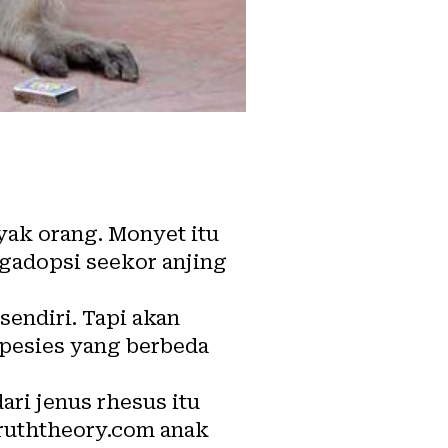
yak orang. Monyet itu
gadopsi seekor anjing
endiri. Tapi akan
spesies yang berbeda
ri jenus rhesus itu
ruththeory.com
anak