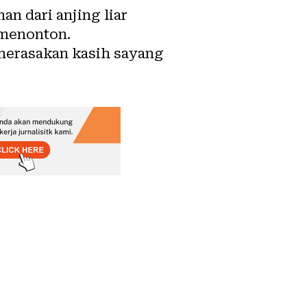
n dari anjing liar
 menonton.
merasakan kasih sayang