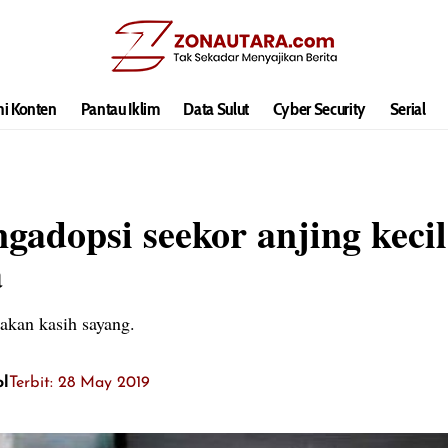
hi Konten
Pantau Iklim
Data Sulut
Cyber Security
Serial
gadopsi seekor anjing kecil
a
akan kasih sayang.
ol
Terbit: 28 May 2019