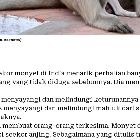
do, zeenews)
kor monyet di India menarik perhatian ban
ng yang tidak diduga sebelumnya. Dia men
s menyayangi dan melindungi keturunannya s
ies menyayangi dan melindungi mahluk dari 
naknya.
a membuat orang-orang terkesima. Monyet da
 seekor anjing. Sebagaimana yang ditulis
t