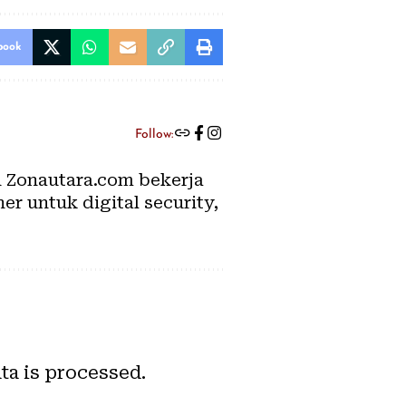
book
Follow:
an Zonautara.com bekerja
er untuk digital security,
a is processed.