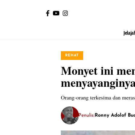
Jelaja
REHAT
Monyet ini men
menyayanginy
Orang-orang terkesima dan meras
Penulis:
Ronny Adolof Bu