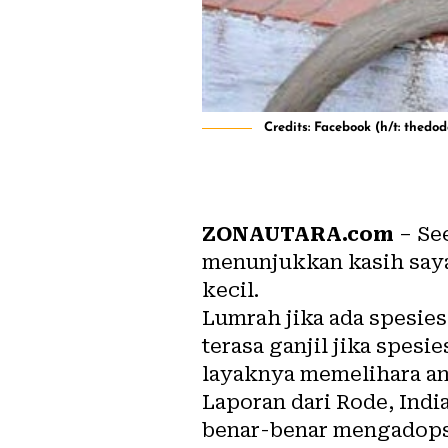
Credits: Facebook (h/t: thedo
ZONAUTARA.com
– See
menunjukkan kasih saya
kecil.
Lumrah jika ada spesie
terasa ganjil jika spes
layaknya memelihara a
Laporan dari Rode, Indi
benar-benar mengadopsi