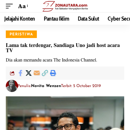
Aa
Jelajahi Konten
Pantau Iklim
Data Sulut
Cyber Secu
PERISTIWA
Lama tak terdengar, Sandiaga Uno jadi host acara
TV
Dia akan memandu acara The Indonesia Channel.
Penulis:
Novita Wenzen
Terbit: 5 October 2019