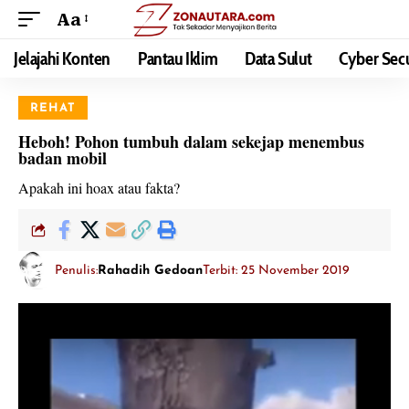
Aa
Jelajahi Konten
Pantau Iklim
Data Sulut
Cyber Secu
REHAT
Heboh! Pohon tumbuh dalam sekejap menembus
badan mobil
Apakah ini hoax atau fakta?
Penulis:
Rahadih Gedoan
Terbit: 25 November 2019