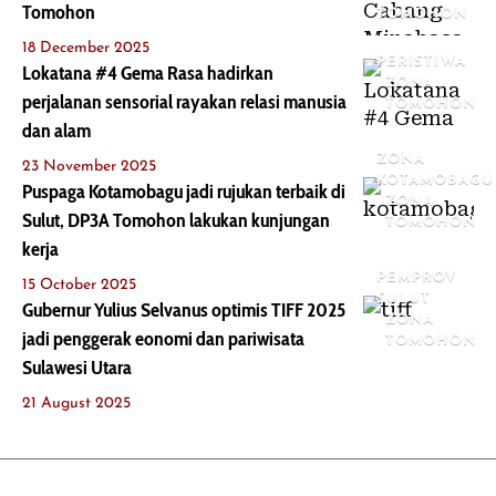
Tomohon
TOMOHON
18 December 2025
PERISTIWA
Lokatana #4 Gema Rasa hadirkan
ZONA
perjalanan sensorial rayakan relasi manusia
TOMOHON
dan alam
ZONA
23 November 2025
KOTAMOBAGU
Puspaga Kotamobagu jadi rujukan terbaik di
ZONA
Sulut, DP3A Tomohon lakukan kunjungan
TOMOHON
kerja
PEMPROV
15 October 2025
SULUT
Gubernur Yulius Selvanus optimis TIFF 2025
ZONA
jadi penggerak eonomi dan pariwisata
TOMOHON
Sulawesi Utara
21 August 2025