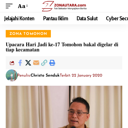
Aa
Jelajahi Konten
Pantau Iklim
Data Sulut
Cyber Secu
ZONA TOMOHON
Upacara Hari Jadi ke-17 Tomohon bakal digelar di
tiap kecamatan
Penulis:
Christo Senduk
Terbit: 22 January 2020