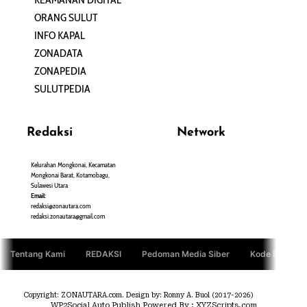
ORANG SULUT
INFO KAPAL
ZONADATA
ZONAPEDIA
SULUTPEDIA
Redaksi
Network
Kelurahan Mongkonai, Kecamatan
PANTAU24.COM
Mongkonai Barat, Kotamobagu,
TENTANGPUAN.COM
Sulawesi Utara
TERASMANADO.COM
Email:
KELASBELAJAR.ORG
redaksi@zonautara.com
redaksi.zonautara@gmail.com
Tentang Kami
REDAKSI
Pedoman Media Siber
Kode Etik Jurn
Copyright: ZONAUTARA.com. Design by: Ronny A. Buol (2017-2026)
WP2Social Auto Publish
Powered By :
XYZScripts.com