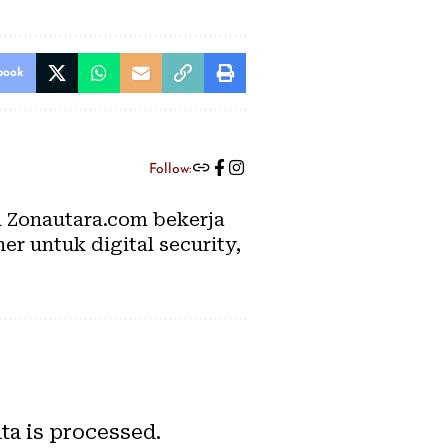
book
Follow:
an Zonautara.com bekerja
er untuk digital security,
a is processed.