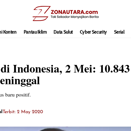
hi Konten
Pantau Iklim
Data Sulut
Cyber Security
Serial
di Indonesia, 2 Mei: 10.843
eninggal
s baru positif.
ol
Terbit: 2 May 2020