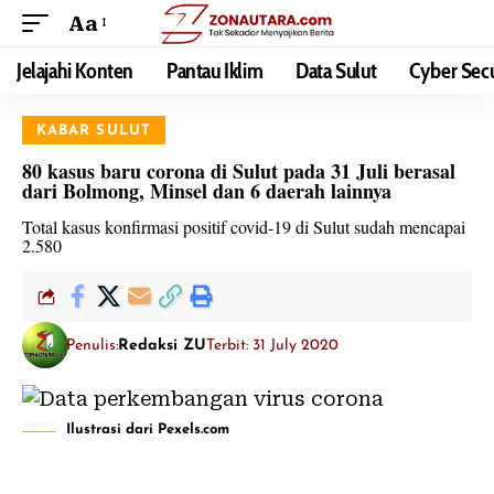
Aa
Jelajahi Konten
Pantau Iklim
Data Sulut
Cyber Secu
KABAR SULUT
80 kasus baru corona di Sulut pada 31 Juli berasal
dari Bolmong, Minsel dan 6 daerah lainnya
Total kasus konfirmasi positif covid-19 di Sulut sudah mencapai
2.580
Penulis:
Redaksi ZU
Terbit: 31 July 2020
Ilustrasi dari Pexels.com