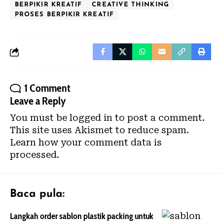
BERPIKIR KREATIF
CREATIVE THINKING
PROSES BERPIKIR KREATIF
1 Comment
Leave a Reply
You must be
logged in
to post a comment.
This site uses Akismet to reduce spam.
Learn how your comment data is
processed.
Baca pula:
Langkah order sablon plastik packing untuk