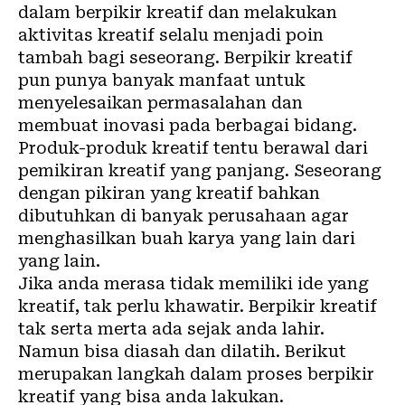
dalam berpikir kreatif dan melakukan
aktivitas kreatif selalu menjadi poin
tambah bagi seseorang. Berpikir kreatif
pun punya banyak manfaat untuk
menyelesaikan permasalahan dan
membuat inovasi pada berbagai bidang.
Produk-produk kreatif tentu berawal dari
pemikiran kreatif yang panjang. Seseorang
dengan pikiran yang kreatif bahkan
dibutuhkan di banyak perusahaan agar
menghasilkan buah karya yang lain dari
yang lain.
Jika anda merasa tidak memiliki ide yang
kreatif, tak perlu khawatir. Berpikir kreatif
tak serta merta ada sejak anda lahir.
Namun bisa diasah dan dilatih. Berikut
merupakan langkah dalam proses berpikir
kreatif yang bisa anda lakukan.