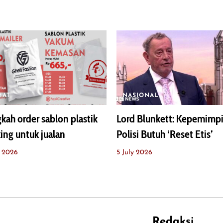
HAT
NASIONAL
kah order sablon plastik
Lord Blunkett: Kepemimp
ing untuk jualan
Polisi Butuh ‘Reset Etis’
y 2026
5 July 2026
Redaksi
REHAT