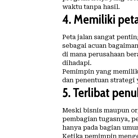
waktu tanpa hasil.
4.
Memiliki peta
Peta jalan sangat penti
sebagai acuan bagaimana
di mana perusahaan bera
dihadapi.
Pemimpin yang memiliki
dan penentuan strategi
5.
Terlibat pen
Meski bisnis maupun or
pembagian tugasnya, p
hanya pada bagian umu
Ketika pemimpin menget