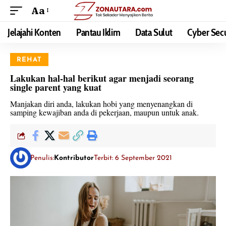
Aa
Jelajahi Konten
Pantau Iklim
Data Sulut
Cyber Secu
REHAT
Lakukan hal-hal berikut agar menjadi seorang
single parent yang kuat
Manjakan diri anda, lakukan hobi yang menyenangkan di
samping kewajiban anda di pekerjaan, maupun untuk anak.
Penulis:
Kontributor
Terbit: 6 September 2021