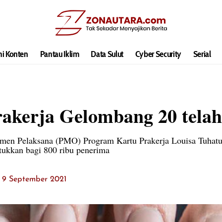
hi Konten
Pantau Iklim
Data Sulut
Cyber Security
Serial
rakerja Gelombang 20 telah
en Pelaksana (PMO) Program Kartu Prakerja Louisa Tuhatu
ntukkan bagi 800 ribu penerima
: 9 September 2021