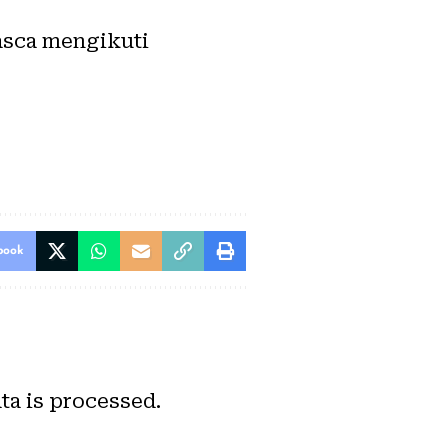
asca mengikuti
book
a is processed.