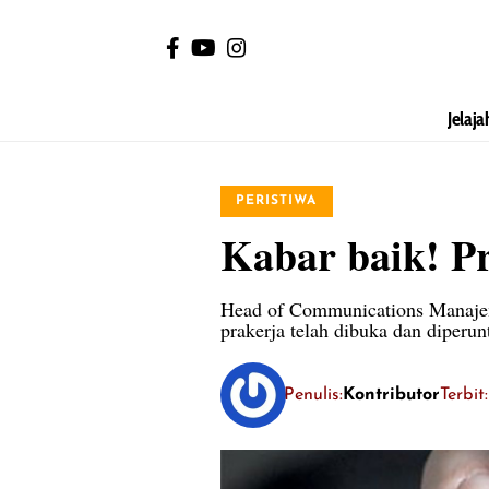
Jelaja
PERISTIWA
Kabar baik! P
Head of Communications Manajem
prakerja telah dibuka dan diperu
Penulis:
Kontributor
Terbit