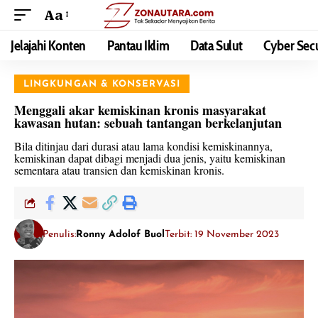
Aa
Jelajahi Konten
Pantau Iklim
Data Sulut
Cyber Secu
LINGKUNGAN & KONSERVASI
Menggali akar kemiskinan kronis masyarakat
kawasan hutan: sebuah tantangan berkelanjutan
Bila ditinjau dari durasi atau lama kondisi kemiskinannya,
kemiskinan dapat dibagi menjadi dua jenis, yaitu kemiskinan
sementara atau transien dan kemiskinan kronis.
Penulis:
Ronny Adolof Buol
Terbit: 19 November 2023