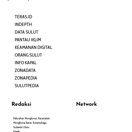
TERAS.ID
REHAT
INDEPTH
PERJALANAN
DATA SULUT
ARTIKEL
PANTAU IKLIM
PERSONA
KEAMANAN DIGITAL
ORANG SULUT
INFO KAPAL
ZONADATA
ZONAPEDIA
SULUTPEDIA
Redaksi
Network
Kelurahan Mongkonai, Kecamatan
PANTAU24.COM
Mongkonai Barat, Kotamobagu,
TENTANGPUAN.COM
Sulawesi Utara
TERASMANADO.COM
Email: