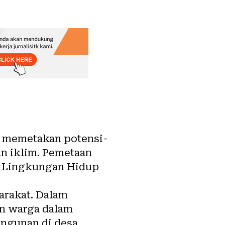
k memetakan potensi-
n iklim
. Pemetaan
n Lingkungan Hidup
arakat. Dalam
n warga dalam
ngunan di desa.