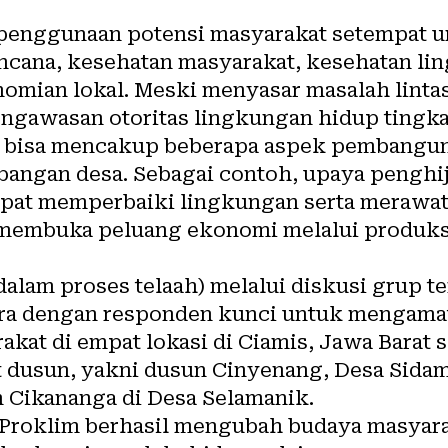
 penggunaan potensi masyarakat setempat u
ncana, kesehatan masyarakat, kesehatan li
ian lokal. Meski menyasar masalah lintas 
engawasan otoritas
lingkungan
hidup tingka
m bisa mencakup beberapa aspek
pembangun
bangan desa
. Sebagai contoh, upaya penghi
apat memperbaiki lingkungan serta
merawat 
 membuka peluang ekonomi melalui produksi
alam proses telaah) melalui diskusi grup t
ra dengan responden kunci untuk mengama
kat di empat lokasi di Ciamis, Jawa Barat s
at dusun, yakni dusun Cinyenang, Desa Sida
n Cikananga di Desa Selamanik.
Proklim berhasil mengubah budaya masyara