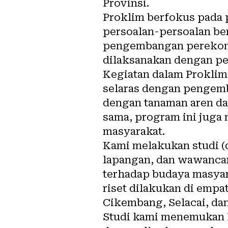
Provinsi.
Proklim berfokus pada
persoalan-persoalan be
pengembangan perekonom
dilaksanakan dengan p
Kegiatan dalam Prokli
selaras dengan pengem
dengan tanaman aren d
sama, program ini juga
masyarakat.
Kami melakukan studi (d
lapangan, dan wawanca
terhadap budaya masyara
riset dilakukan di emp
Cikembang, Selacai, da
Studi kami menemukan 