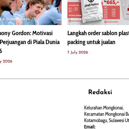
ALA DUNIA 2026
REHAT
hony Gordon: Motivasi
Langkah order sablon plas
Perjuangan di Piala Dunia
packing untuk jualan
6
7 July 2026
ly 2026
Redaksi
REHAT
PERJALANAN
ARTIKEL
Kelurahan Mongkonai,
Kecamatan Mongkonai Ba
PERSONA
Kotamobagu, Sulawesi Ut
Email: