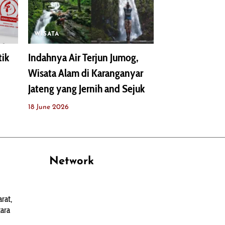
WISATA
tik
Indahnya Air Terjun Jumog,
Wisata Alam di Karanganyar
Jateng yang Jernih and Sejuk
18 June 2026
Network
PANTAU24.COM
rat,
TENTANGPUAN.COM
ara
TERASMANADO.COM