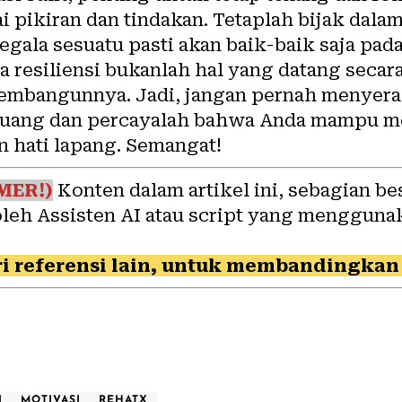
i pikiran dan tindakan. Tetaplah bijak dal
gala sesuatu pasti akan baik-baik saja pada
a resiliensi bukanlah hal yang datang secara
embangunnya. Jadi, jangan pernah menyera
rjuang dan percayalah bahwa Anda mampu me
n hati lapang. Semangat!
MER!)
Konten dalam artikel ini, sebagian be
oleh Assisten AI atau script yang mengguna
i referensi lain, untuk membandingkan 
I
MOTIVASI
REHATX