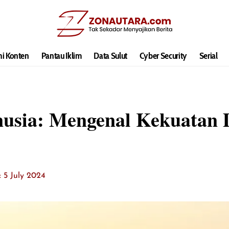
hi Konten
Pantau Iklim
Data Sulut
Cyber Security
Serial
usia: Mengenal Kekuatan D
: 5 July 2024