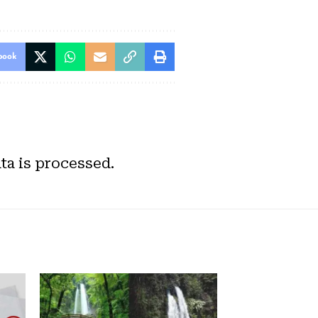
book
a is processed.