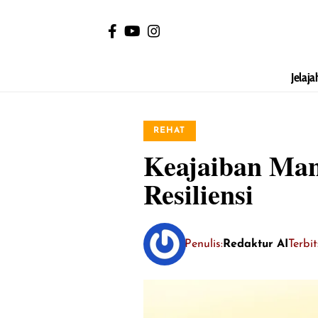
Jelaja
REHAT
Keajaiban Man
Resiliensi
Penulis:
Redaktur AI
Terbit