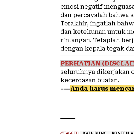
emosi negatif menguasa
dan percayalah bahwa se
Terakhir, ingatlah bahw
dan ketekunan untuk m
rintangan. Tetaplah be
dengan kepala tegak da
PERHATIAN (DISCLAI
seluruhnya dikerjakan 
kecerdasan buatan.
===
Anda harus mencar
TAGGED:
KATA BIJAK
KONTEN A