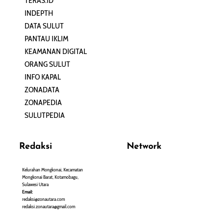
TERAS.ID
REHAT
INDEPTH
PERJALANAN
DATA SULUT
ARTIKEL
PANTAU IKLIM
PERSONA
KEAMANAN DIGITAL
ORANG SULUT
INFO KAPAL
ZONADATA
ZONAPEDIA
SULUTPEDIA
Redaksi
Network
Kelurahan Mongkonai, Kecamatan
PANTAU24.COM
Mongkonai Barat, Kotamobagu,
TENTANGPUAN.COM
Sulawesi Utara
TERASMANADO.COM
Email:
KELASBELAJAR.ORG
redaksi@zonautara.com
redaksi.zonautara@gmail.com