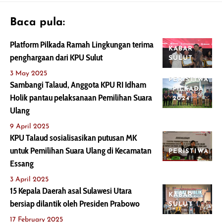
Baca pula:
Platform Pilkada Ramah Lingkungan terima
KABAR
penghargaan dari KPU Sulut
SULUT
3 May 2025
PERISTIWA
Sambangi Talaud, Anggota KPU RI Idham
PILKADA
Holik pantau pelaksanaan Pemilihan Suara
2024
Ulang
9 April 2025
KPU Talaud sosialisasikan putusan MK
untuk Pemilihan Suara Ulang di Kecamatan
PERISTIWA
Essang
3 April 2025
15 Kepala Daerah asal Sulawesi Utara
KABAR
bersiap dilantik oleh Presiden Prabowo
SULUT
17 February 2025