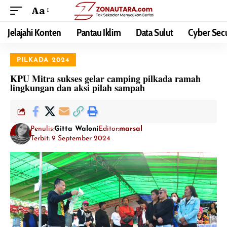
Aa
Jelajahi Konten
Pantau Iklim
Data Sulut
Cyber Secu
PILKADA 2024
KPU Mitra sukses gelar camping pilkada ramah
lingkungan dan aksi pilah sampah
Penulis:
Gitta Waloni
Editor:
marsal
Terbit: 9 September 2024