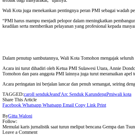
terbaik bagi masyarakat,” ujarnya.
Wali Kota juga menekankan pentingnya peran PMI sebagai wadah pe
“PMI harus mampu menjadi pelopor dalam meningkatkan pembangunan
keadilan serta memberikan pelayanan yang profesional kepada masya
Dalam penutup sambutannya, Wali Kota Tomohon mengajak seluruh ke
Acara ini turut dihadiri oleh Ketua PMI Sulawesi Utara, Annie Do
Tomohon dan para anggota PMI lainnya juga turut meramaikan apel t
Acara peringatan ini berjalan lancar dan penuh semangat, seiring de
TAGGED:
caroll senduk
Jeand'Arc Senduk Karundeng
Pmi
wali kota
Share This Article
Facebook
Whatsapp
Whatsapp
Email
Copy Link
Print
By
Gitta Waloni
Follow:
Memulai karis jurnalistik saat turun meliput bencana Gempa dan Tsuna
Leave a Comment