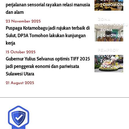
perjalanan sensorial rayakan relasi manusia
TOMOHON
dan alam
ZONA
23 November 2025
KOTAMOBAGU
Puspaga Kotamobagu jadi rujukan terbaik di
ZONA
Sulut, DP3A Tomohon lakukan kunjungan
TOMOHON
kerja
PEMPROV
15 October 2025
SULUT
Gubernur Yulius Selvanus optimis TIFF 2025
ZONA
jadi penggerak eonomi dan pariwisata
TOMOHON
Sulawesi Utara
21 August 2025