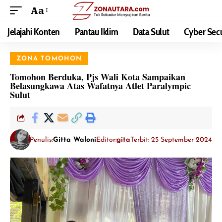
Aa
Jelajahi Konten
Pantau Iklim
Data Sulut
Cyber Secu
ZONA TOMOHON
Tomohon Berduka, Pjs Wali Kota Sampaikan
Belasungkawa Atas Wafatnya Atlet Paralympic
Sulut
Penulis:
Gitta Waloni
Editor:
gita
Terbit: 25 September 2024