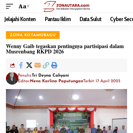
Aa
Jelajahi Konten
Pantau Iklim
Data Sulut
Cyber Secu
ZONA KOTAMOBAGU
Wenny Gaib tegaskan pentingnya partisipasi dalam
Musrenbang RKPD 2026
Penulis:
Tri Deyna Cahyani
Editor:
Neno Karlina Paputungan
Terbit: 17 April 2025