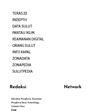
TERAS.ID
REHAT
INDEPTH
PERJALANAN
DATA SULUT
ARTIKEL
PANTAU IKLIM
PERSONA
KEAMANAN DIGITAL
ORANG SULUT
INFO KAPAL
ZONADATA
ZONAPEDIA
SULUTPEDIA
Redaksi
Network
Kelurahan Mongkonai, Kecamatan
PANTAU24.COM
Mongkonai Barat, Kotamobagu,
TENTANGPUAN.COM
Sulawesi Utara
TERASMANADO.COM
Email: