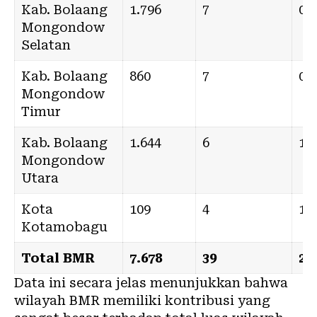
Kab. Bolaang
1.796
7
0
Mongondow
Selatan
Kab. Bolaang
860
7
0
Mongondow
Timur
Kab. Bolaang
1.644
6
1
Mongondow
Utara
Kota
109
4
18
Kotamobagu
Total BMR
7.678
39
21
Data ini secara jelas menunjukkan bahwa
wilayah BMR memiliki kontribusi yang