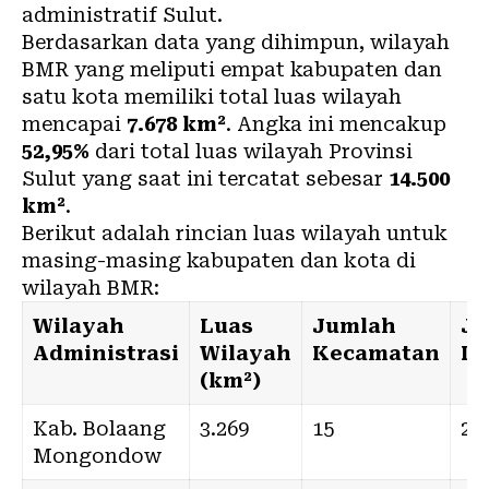
administratif
Sulut
.
Berdasarkan data yang dihimpun, wilayah
BMR yang meliputi empat kabupaten dan
satu kota memiliki total luas wilayah
mencapai
7.678 km²
. Angka ini mencakup
52,95%
dari total luas wilayah Provinsi
Sulut yang saat ini tercatat sebesar
14.500
km²
.
Berikut adalah rincian luas wilayah untuk
masing-masing kabupaten dan kota di
wilayah BMR:
Wilayah
Luas
Jumlah
Ju
Administrasi
Wilayah
Kecamatan
Ke
(km²)
Kab. Bolaang
3.269
15
2
Mongondow