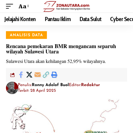
Aa
Jelajahi Konten
Pantau Iklim
Data Sulut
Cyber Secu
ANALISIS DATA
Rencana pemekaran BMR mengancam separuh
wilayah Sulawesi Utara
Sulawesi Utara akan kehilangan 52,95% wilayahnya.
Penulis:
Ronny Adolof Buol
Editor:
Redaktur
Terbit: 28 April 2025