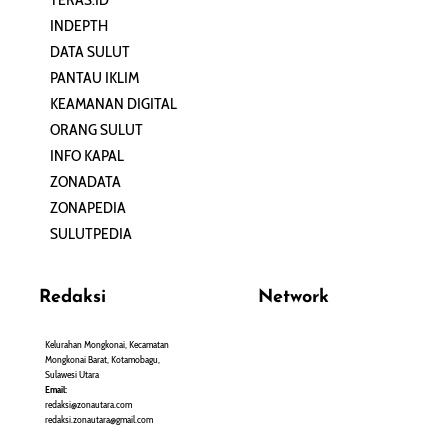
INDEPTH
PERJALANAN
DATA SULUT
ARTIKEL
PANTAU IKLIM
PERSONA
KEAMANAN DIGITAL
ORANG SULUT
INFO KAPAL
ZONADATA
ZONAPEDIA
SULUTPEDIA
Redaksi
Network
Kelurahan Mongkonai, Kecamatan
PANTAU24.COM
Mongkonai Barat, Kotamobagu,
TENTANGPUAN.COM
Sulawesi Utara
TERASMANADO.COM
Email:
KELASBELAJAR.ORG
redaksi@zonautara.com
redaksi.zonautara@gmail.com