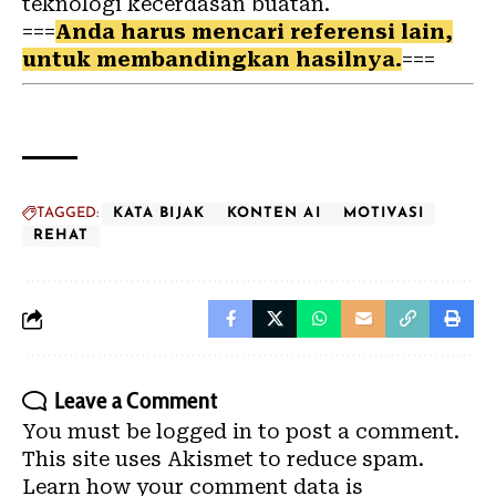
teknologi kecerdasan buatan.
===
Anda harus mencari referensi lain,
untuk membandingkan hasilnya.
===
TAGGED:
KATA BIJAK
KONTEN AI
MOTIVASI
REHAT
Leave a Comment
You must be
logged in
to post a comment.
This site uses Akismet to reduce spam.
Learn how your comment data is