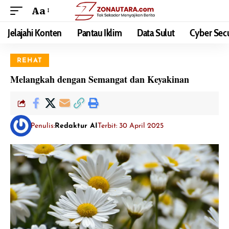
Aa
Jelajahi Konten
Pantau Iklim
Data Sulut
Cyber Secu
REHAT
Melangkah dengan Semangat dan Keyakinan
Penulis:
Redaktur AI
Terbit: 30 April 2025