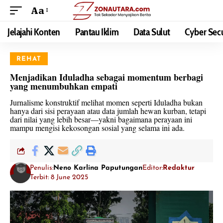
Aa
Jelajahi Konten
Pantau Iklim
Data Sulut
Cyber Secu
REHAT
Menjadikan Iduladha sebagai momentum berbagi
yang menumbuhkan empati
Jurnalisme konstruktif melihat momen seperti Iduladha bukan
hanya dari sisi perayaan atau data jumlah hewan kurban, tetapi
dari nilai yang lebih besar—yakni bagaimana perayaan ini
mampu mengisi kekosongan sosial yang selama ini ada.
Penulis:
Neno Karlina Paputungan
Editor:
Redaktur
Terbit: 8 June 2025