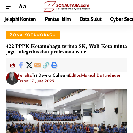
Aa
Jelajahi Konten
Pantau Iklim
Data Sulut
Cyber Secu
ZONA KOTAMOBAGU
422 PPPK Kotamobagu terima SK, Wali Kota minta
jaga integritas dan profesionalisme
Penulis:
Tri Deyna Cahyani
Editor:
Marsal Datundugon
Terbit: 17 June 2025