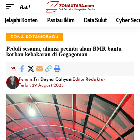
Aa
Jelajahi Konten
Pantau Iklim
Data Sulut
Cyber Secu
ZONA KOTAMOBAGU
Peduli sesama, aliansi pecinta alam BMR bantu
korban kebakaran di Gogagoman
Penulis:
Tri Deyna Cahyani
Editor:
Redaktur
Terbit: 29 August 2025