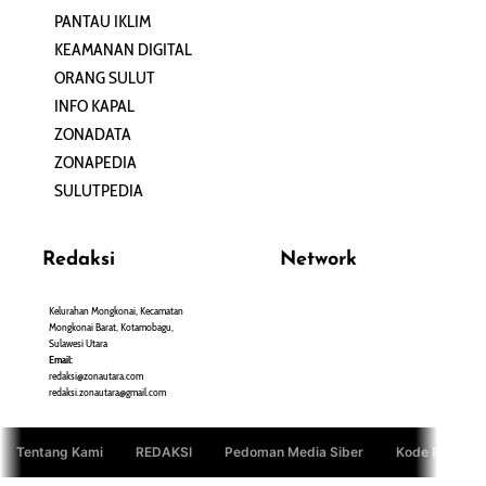
PANTAU IKLIM
PERSONA
KEAMANAN DIGITAL
ORANG SULUT
INFO KAPAL
ZONADATA
ZONAPEDIA
SULUTPEDIA
Redaksi
Network
Kelurahan Mongkonai, Kecamatan
PANTAU24.COM
Mongkonai Barat, Kotamobagu,
TENTANGPUAN.COM
Sulawesi Utara
TERASMANADO.COM
Email:
KELASBELAJAR.ORG
redaksi@zonautara.com
redaksi.zonautara@gmail.com
Tentang Kami
REDAKSI
Pedoman Media Siber
Kode Etik Jurn