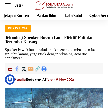
Aa
Jelajahi Konten
Pantau Iklim
Data Sulut
Cyber Secu
PERISTIWA
Teknologi Speaker Bawah Laut Efektif Pulihkan
Terumbu Karang
Speaker bawah laut dipakai untuk menarik kembali ikan ke
terumbu karang yang rusak dengan teknologi acoustic
enrichment.
Penulis:
Redaktur AI
Terbit: 9 May 2026