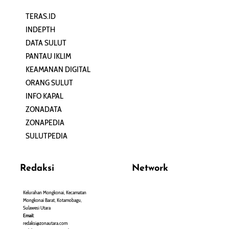
TERAS.ID
REHAT
INDEPTH
PERJALANAN
DATA SULUT
ARTIKEL
PANTAU IKLIM
PERSONA
KEAMANAN DIGITAL
ORANG SULUT
INFO KAPAL
ZONADATA
ZONAPEDIA
SULUTPEDIA
Redaksi
Network
Kelurahan Mongkonai, Kecamatan
PANTAU24.COM
Mongkonai Barat, Kotamobagu,
TENTANGPUAN.COM
Sulawesi Utara
TERASMANADO.COM
Email:
KELASBELAJAR.ORG
redaksi@zonautara.com