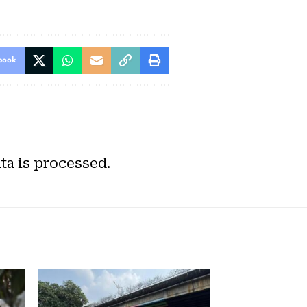
book
a is processed.