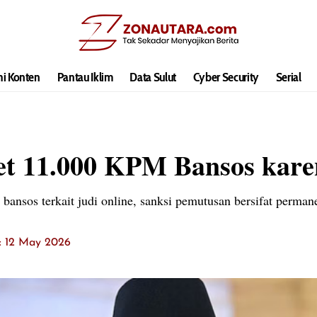
hi Konten
Pantau Iklim
Data Sulut
Cyber Security
Serial
t 11.000 KPM Bansos kare
nsos terkait judi online, sanksi pemutusan bersifat perman
t: 12 May 2026