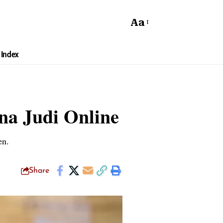
Aa
Index
na Judi Online
en.
Share