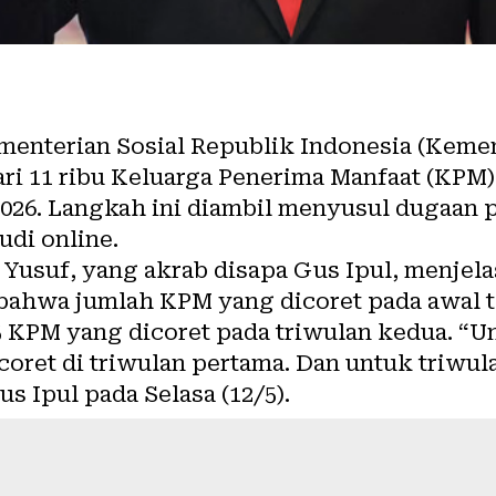
enterian Sosial Republik Indonesia (Kem
ri 11 ribu Keluarga Penerima Manfaat (KPM)
2026. Langkah ini diambil menyusul dugaan
udi online.
h Yusuf, yang akrab disapa Gus Ipul, menjela
 bahwa jumlah KPM yang dicoret pada awal t
75 KPM yang dicoret pada triwulan kedua. “Un
 coret di triwulan pertama. Dan untuk triwul
us Ipul pada Selasa (12/5).