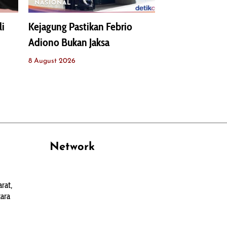
NASIONAL
li
Kejagung Pastikan Febrio
Adiono Bukan Jaksa
8 August 2026
Network
PANTAU24.COM
rat,
TENTANGPUAN.COM
ara
TERASMANADO.COM
KELASBELAJAR.ORG