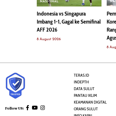
NASIONAL
NA
Indonesia vs Singapura
Pemb
Imbang 1-1, Gagal ke Semifinal
Kor
AFF 2026
Rang
Agu
8 August 2026
8 Aug
TERAS.ID
INDEPTH
DATA SULUT
PANTAU IKLIM
KEAMANAN DIGITAL
Follow US:
ORANG SULUT
INFO KAPAL