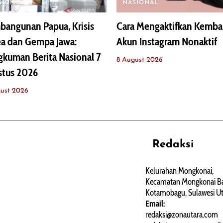
SIONAL
NASIONAL
angunan Papua, Krisis
Cara Mengaktifkan Kemba
ea dan Gempa Jawa:
Akun Instagram Nonaktif
kuman Berita Nasional 7
8 August 2026
stus 2026
ust 2026
Redaksi
REHAT
PERJALANAN
ARTIKEL
Kelurahan Mongkonai,
Kecamatan Mongkonai Ba
PERSONA
Kotamobagu, Sulawesi Ut
Email:
redaksi@zonautara.com