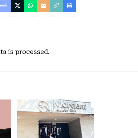
book
a is processed.