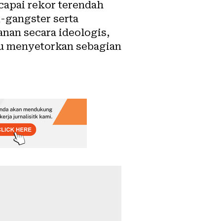
capai rekor terendah
i-gangster serta
anan secara ideologis,
yu menyetorkan sebagian