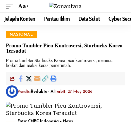
Aa
Jelajahi Konten
Pantau Iklim
Data Sulut
Cyber Secu
NASIONAL
Promo Tumbler Picu Kontroversi, Starbucks Korea
Tersudut
Promo tumbler Starbucks Korea picu kontroversi, memicu
boikot dan reaksi keras pemerintah.
Penulis:
Redaktur AI
Terbit: 27 May 2026
Foto: CNBC Indonesia – News