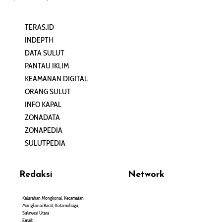
TERAS.ID
REHAT
INDEPTH
PERJALANAN
DATA SULUT
ARTIKEL
PANTAU IKLIM
PERSONA
KEAMANAN DIGITAL
ORANG SULUT
INFO KAPAL
ZONADATA
ZONAPEDIA
SULUTPEDIA
Redaksi
Network
Kelurahan Mongkonai, Kecamatan
PANTAU24.COM
Mongkonai Barat, Kotamobagu,
TENTANGPUAN.COM
Sulawesi Utara
TERASMANADO.COM
Email: