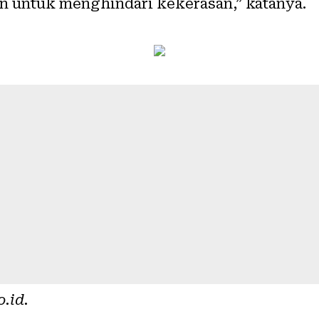
 untuk menghindari kekerasan,” katanya.
o.id
.