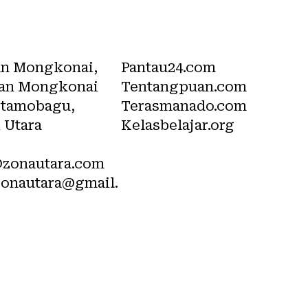
i
Network
an Mongkonai,
Pantau24.com
an Mongkonai
Tentangpuan.com
otamobagu,
Terasmanado.com
 Utara
Kelasbelajar.org
@zonautara.com
zonautara@gmail.