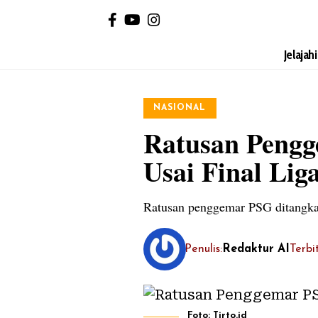
Jelajah
NASIONAL
Ratusan Pengg
Usai Final Li
Ratusan penggemar PSG ditangkap 
Penulis:
Redaktur AI
Terbi
Foto: Tirto.id