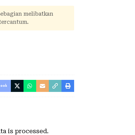
sebagian melibatkan
tercantum.
book
a is processed.