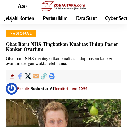
Aa
Jelajahi Konten
Pantau Iklim
Data Sulut
Cyber Secu
NASIONAL
Obat Baru NHS Tingkatkan Kualitas Hidup Pasien
Kanker Ovarium
Obat baru NHS meningkatkan kualitas hidup pasien kanker
ovarium dengan waktu lebih lama.
Penulis:
Redaktur AI
Terbit: 4 June 2026