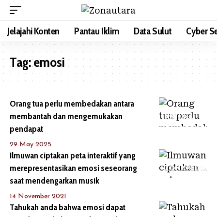
Jelajahi Konten
Pantau Iklim
Data Sulut
Cyber Se
Tag:
emosi
Orang tua perlu membedakan antara
membantah dan mengemukakan
ARTIKEL
pendapat
29 May 2025
Ilmuwan ciptakan peta interaktif yang
merepresentasikan emosi seseorang
ZONAPEDIA
saat mendengarkan musik
14 November 2021
Tahukah anda bahwa emosi dapat