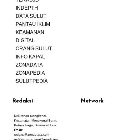
INDEPTH
PERJALANAN
DATA SULUT
ARTIKEL
PANTAU IKLIM
PERSONA
KEAMANAN
DIGITAL
ORANG SULUT
INFO KAPAL
ZONADATA
ZONAPEDIA
SULUTPEDIA
Redaksi
Network
Kelurahan Mongkonai,
PANTAU24.COM
Kecamatan Mongkonai Barat,
TENTANGPUAN.COM
Kotamobagu, Sulawesi Utara
TERASMANADO.COM
Email:
KELASBELAJAR.ORG
redaksi@zonautara.com
redaksi.zonautara@gmail.com