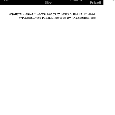
Kami
Jurnalistik
P
Siber
Pribadi
Copyright: ZONAUTARA.com. Design by: Ronny A. Buol (2017-2026)
WP2Social Auto Publish
Powered By :
XYZScripts.com