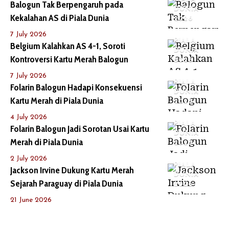
Balogun Tak Berpengaruh pada
DUNIA
Kekalahan AS di Piala Dunia
2026
7 July 2026
PIALA
Belgium Kalahkan AS 4-1, Soroti
DUNIA
Kontroversi Kartu Merah Balogun
2026
7 July 2026
PIALA
Folarin Balogun Hadapi Konsekuensi
DUNIA
Kartu Merah di Piala Dunia
2026
4 July 2026
PIALA
Folarin Balogun Jadi Sorotan Usai Kartu
DUNIA
Merah di Piala Dunia
2026
2 July 2026
PIALA
Jackson Irvine Dukung Kartu Merah
DUNIA
Sejarah Paraguay di Piala Dunia
2026
21 June 2026