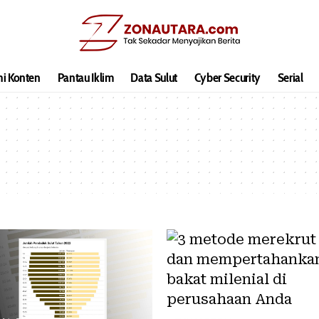
hi Konten
Pantau Iklim
Data Sulut
Cyber Security
Serial