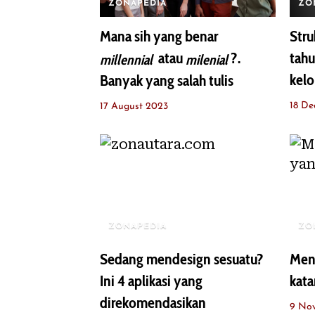
ZONAPEDIA
ZO
Mana sih yang benar
Stru
atau
?.
tah
millennial
milenial
kel
Banyak yang salah tulis
18 D
17 August 2023
ZONAPEDIA
ZO
Sedang mendesign sesuatu?
Men
Ini 4 aplikasi yang
kata
direkomendasikan
9 No