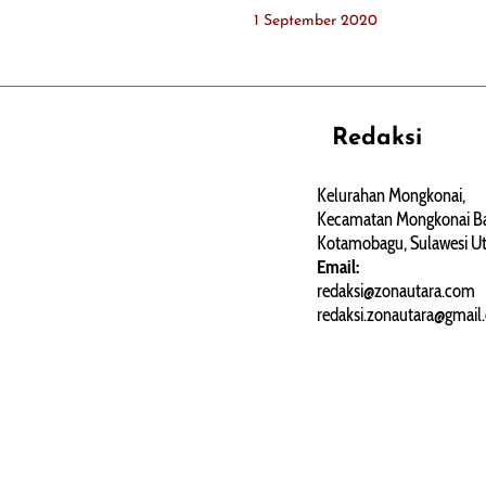
1 September 2020
Redaksi
REHAT
PERJALANAN
ARTIKEL
Kelurahan Mongkonai,
Kecamatan Mongkonai Ba
PERSONA
Kotamobagu, Sulawesi Ut
Email:
redaksi@zonautara.com
redaksi.zonautara@gmail