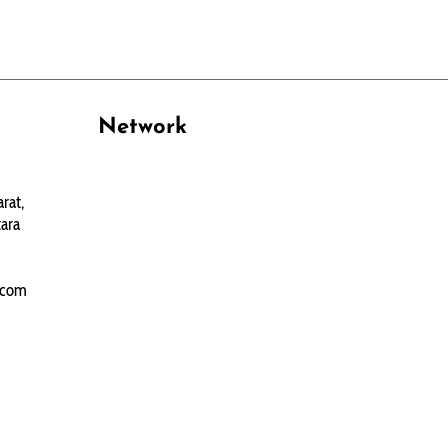
Network
PANTAU24.COM
rat,
TENTANGPUAN.COM
ara
TERASMANADO.COM
KELASBELAJAR.ORG
.com