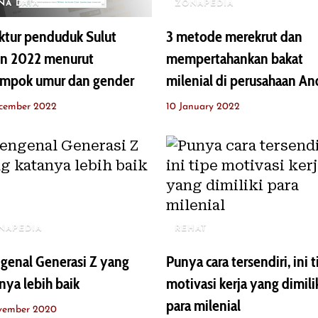
NA DATA
ZONAPEDIA
ktur penduduk Sulut
3 metode merekrut dan
un 2022 menurut
mempertahankan bakat
ompok umur dan gender
milenial di perusahaan An
ecember 2022
10 January 2022
NAPEDIA
REHAT
genal Generasi Z yang
Punya cara tersendiri, ini 
nya lebih baik
motivasi kerja yang dimili
para milenial
vember 2020