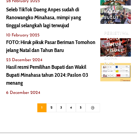
28 February 2025
Seleb TikTok Daeng Anpes sudah di
KABAR
Ranowangko Minahasa, mimpi yang
SULUT
tinggal selangkah lagi terwujud
PERISTIWA
10 February 2025
FOTO
FOTO: Hiruk pikuk Pasar Beriman Tomohon
TUTUR
jelang Natal dan Tahun Baru
VISUAL
ZONA
23 December 2024
DATA
Hasil resmi Pemilihan Bupati dan Wakil
PILKADA
Bupati Minahasa tahun 2024: Paslon 03
2024
menang
6 December 2024
1
2
3
4
5