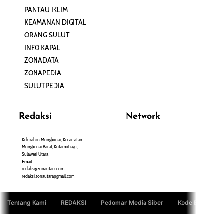
PANTAU IKLIM
PERSONA
KEAMANAN DIGITAL
ORANG SULUT
INFO KAPAL
ZONADATA
ZONAPEDIA
SULUTPEDIA
Redaksi
Network
Kelurahan Mongkonai, Kecamatan
PANTAU24.COM
Mongkonai Barat, Kotamobagu,
TENTANGPUAN.COM
Sulawesi Utara
TERASMANADO.COM
Email:
KELASBELAJAR.ORG
redaksi@zonautara.com
redaksi.zonautara@gmail.com
Tentang Kami
REDAKSI
Pedoman Media Siber
Kode Etik Jurn