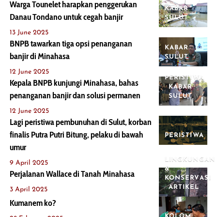
Warga Tounelet harapkan penggerukan
KABAR
Danau Tondano untuk cegah banjir
SULUT
13 June 2025
BNPB tawarkan tiga opsi penanganan
KABAR
banjir di Minahasa
SULUT
12 June 2025
PERISTIWA
Kepala BNPB kunjungi Minahasa, bahas
KABAR
penanganan banjir dan solusi permanen
SULUT
12 June 2025
Lagi peristiwa pembunuhan di Sulut, korban
finalis Putra Putri Bitung, pelaku di bawah
PERISTIWA
umur
LINGKUNGAN
9 April 2025
&
Perjalanan Wallace di Tanah Minahasa
KONSERVASI
ARTIKEL
3 April 2025
Kumanem ko?
KOLOM