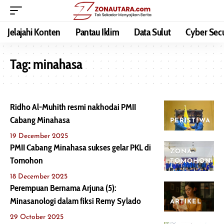
Jelajahi Konten
Pantau Iklim
Data Sulut
Cyber Secu
Tag:
minahasa
Ridho Al-Muhith resmi nakhodai PMII
Cabang Minahasa
PERISTIWA
19 December 2025
PMII Cabang Minahasa sukses gelar PKL di
ZONA
Tomohon
TOMOHON
18 December 2025
Perempuan Bernama Arjuna (5):
Minasanologi dalam fiksi Remy Sylado
ARTIKEL
29 October 2025