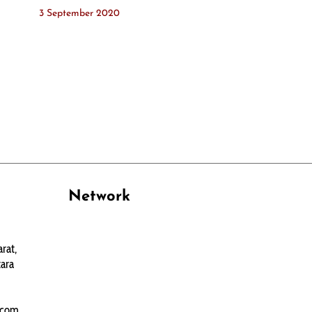
3 September 2020
Network
PANTAU24.COM
rat,
TENTANGPUAN.COM
ara
TERASMANADO.COM
KELASBELAJAR.ORG
.com