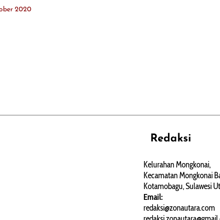
ober 2020
Redaksi
REHAT
PERJALANAN
ARTIKEL
Kelurahan Mongkonai,
Kecamatan Mongkonai Ba
PERSONA
Kotamobagu, Sulawesi Ut
Email:
redaksi@zonautara.com
redaksi.zonautara@gmail