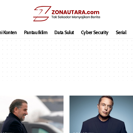
hi Konten
Pantau Iklim
Data Sulut
Cyber Security
Serial