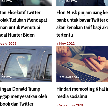
RISTIWA
PERISTIWA
an Eksekutif Twitter
Elon Musk pinjam uang ke
olak Tuduhan Mendapat
bank untuk bayar Twitter 
anan untuk Menutupi
akan kenakan tarif bagi ak
dal Hunter Biden
tertentu
ruary 2023
4 May 2022
RISTIWA
ZONAPEDIA
tingan Donald Trump
Hindari memosting 6 hal in
nggap menyesatkan oleh
media sosialmu
book dan Twitter
5 September 2020