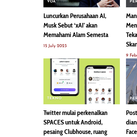
VOA
PE
Luncurkan Perusahaan AI,
Mant
Musk Sebut ‘xAI’ akan
Men
Memahami Alam Semesta
Tek
Skan
15 July 2023
9 Feb
TEKNO
PE
Twitter mulai perkenalkan
Pos
SPACES untuk Android,
dia
pesaing Clubhouse, ruang
Face