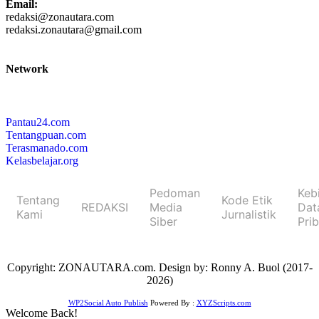
Email:
redaksi@zonautara.com
redaksi.zonautara@gmail.com
Network
Pantau24.com
Tentangpuan.com
Terasmanado.com
Kelasbelajar.org
Pedoman
Keb
Tentang
Kode Etik
REDAKSI
Media
Dat
Kami
Jurnalistik
Siber
Pri
Copyright: ZONAUTARA.com. Design by: Ronny A. Buol (2017-
2026)
WP2Social Auto Publish
Powered By :
XYZScripts.com
Welcome Back!