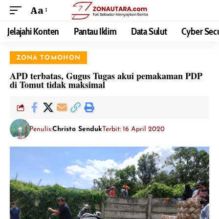
Aa
Jelajahi Konten
Pantau Iklim
Data Sulut
Cyber Secu
ZONA TOMOHON
APD terbatas, Gugus Tugas akui pemakaman PDP
di Tomut tidak maksimal
Penulis:
Christo Senduk
Terbit: 16 April 2020