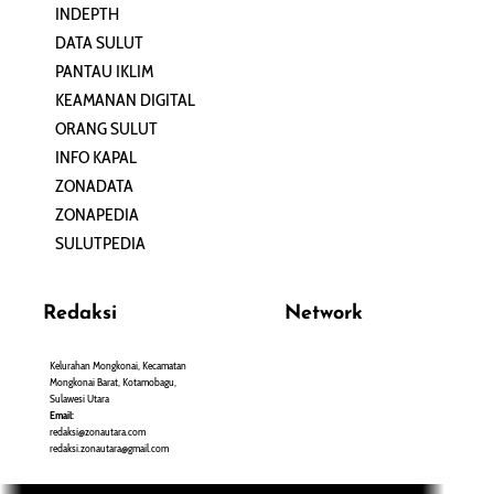
INDEPTH
PERJALANAN
DATA SULUT
ARTIKEL
PANTAU IKLIM
PERSONA
KEAMANAN DIGITAL
ORANG SULUT
INFO KAPAL
ZONADATA
ZONAPEDIA
SULUTPEDIA
Redaksi
Network
Kelurahan Mongkonai, Kecamatan
PANTAU24.COM
Mongkonai Barat, Kotamobagu,
TENTANGPUAN.COM
Sulawesi Utara
TERASMANADO.COM
Email:
KELASBELAJAR.ORG
redaksi@zonautara.com
redaksi.zonautara@gmail.com