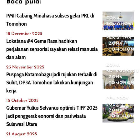
Baca pula:
PMII Cabang Minahasa sukses gelar PKL di
ZONA
Tomohon
TOMOHON
18 December 2025
PERISTIWA
Lokatana #4 Gema Rasa hadirkan
ZONA
perjalanan sensorial rayakan relasi manusia
TOMOHON
dan alam
ZONA
23 November 2025
KOTAMOBAGU
Puspaga Kotamobagu jadi rujukan terbaik di
ZONA
Sulut, DP3A Tomohon lakukan kunjungan
TOMOHON
kerja
PEMPROV
15 October 2025
SULUT
Gubernur Yulius Selvanus optimis TIFF 2025
ZONA
jadi penggerak eonomi dan pariwisata
TOMOHON
Sulawesi Utara
21 August 2025