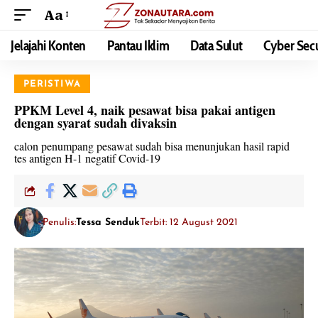
Aa
Jelajahi Konten
Pantau Iklim
Data Sulut
Cyber Secu
PERISTIWA
PPKM Level 4, naik pesawat bisa pakai antigen
dengan syarat sudah divaksin
calon penumpang pesawat sudah bisa menunjukan hasil rapid
tes antigen H-1 negatif Covid-19
Penulis:
Tessa Senduk
Terbit: 12 August 2021